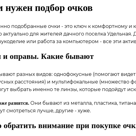
м нужен подбор очков
нно подобранные очки - это ключ к комфортному и к
 актуально для жителей дачного поселка Удельная. 
рукоделие или работа за компьютером - все эти акти
 и оправы. Какие бывают
вают разных видов: однофокусные (помогают видеть
усных расстояния) и мультифокальные (множество фо
гут выбрать именно те линзы, которые подойдут ис
Они бывают из металла, пластика, титана
же разнятся.
ут смотреться лучше, другие - хуже.
о обратить внимание при покупке очк