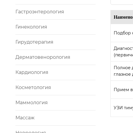
Гастроэнтерология
Наимено
Гинекология
Подбор 
Гирудотерапия
Диагност
(первич
Дерматовенорология
Полное 
Кардиология
глазное
Косметология
Прием вр
Маммология
УЗИ тиму
Массаж
Неврология