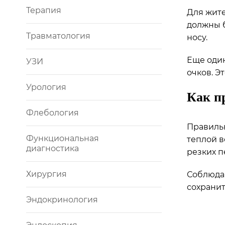
Терапия
Для жите
должны б
Травматология
носу.
Еще один
УЗИ
очков. Э
Урология
Как п
Флебология
Правильн
Функциональная
теплой в
диагностика
резких п
Хирургия
Соблюдая
сохранит
Эндокринология