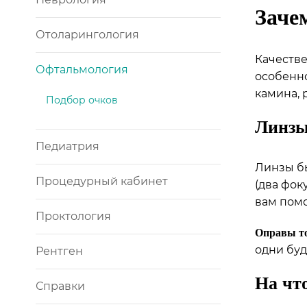
Заче
Отоларингология
Качестве
Офтальмология
особенно
камина, 
Подбор очков
Линзы
Педиатрия
Линзы бы
Процедурный кабинет
(два фок
вам помо
Проктология
Оправы то
одни буд
Рентген
На чт
Справки