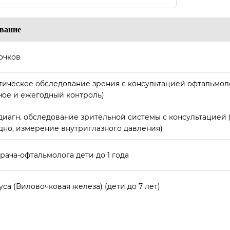
вание
очков
ическое обследование зрения с консультацией офтальмолог
ное и ежегодный контроль)
диагн. обследование зрительной системы с консультацией
 дно, измерение внутриглазного давления)
ача-офтальмолога дети до 1 года
са (Виловочковая железа) (дети до 7 лет)