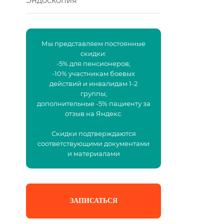
Эндоскопия
Мы представляем постоянные
скидки:
-5% для пенсионеров;
-10% участникам боевых
действий и инвалидам 1-2
группы;
дополнительные -5% пациенту за
отзыв на Яндекс.
Скидки подтверждаются
соответствующими документами
и материалами
ЗАПИСАТЬСЯ