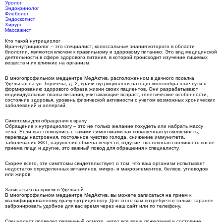
Уролог
Эндокринолог
Флеболог
Эндоскопист
Хирург
Массажист
Кто такой нутрициолог
Врач-нутрициолог – это специалист, колоссальные знания которого в области
биологии, являются ключом к правильному и здоровому питанию. Это вид медицинской
деятельности в сфере здорового питания, в которой происходит изучение пищевых
веществ и их влияние на организм.
В многопрофильном медцентре МедАктив, расположенном в дачного поселка
Удельная на ул. Горячева, д. 2, врачи-нутрициологи находят многообразные пути к
формированию здорового образа жизни своих пациентов. Они разрабатывают
индивидуальные планы питания, учитывающие возраст, генетические особенности,
состояние здоровья, уровень физической активности с учетом возможных хронических
заболеваний и аллергий.
Симптомы для обращения к врачу
Обращение к нутрициологу – это не только желание похудеть или набрать массу
тела. Если вы столкнулись с такими симптомами как повышенная утомляемость,
перепады настроения, постоянное чувство голода, снижение иммунитета,
заболевания ЖКТ, нарушения обмена веществ, вздутие, постоянная сонливость после
приема пищи и другие, это важный повод для обращения к специалисту.
Скорее всего, эти симптомы свидетельствует о том, что ваш организм испытывает
недостаток определенных витаминов, микро- и макроэлементов, белков, углеводов
или жиров.
Записаться на прием в Удельной
В многопрофильном медцентре МедАктив, вы можете записаться на прием к
квалифицированному врачу-нутрициологу. Для этого вам потребуется только заранее
забронировать удобное для вас время через наш сайт или по телефону.
Специалист проведет первичный осмотр, учтет все ваши пожелания и состояние