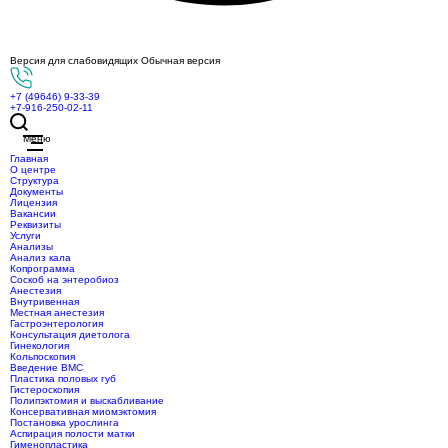
Версия для слабовидящих
Обычная версия
+7 (49646) 9-33-39
+7-916-250-02-11
Меню
Главная
О центре
Структура
Документы
Лицензия
Вакансии
Реквизиты
Услуги
Анализы
Анализ кала
Копрограмма
Соскоб на энтеробиоз
Анестезия
Внутривенная
Местная анестезия
Гастроэнтерология
Консультация диетолога
Гинекология
Кольпоскопия
Введение ВМС
Пластика половых губ
Гистероскопия
Полипэктомия и выскабливание
Консервативная миомэктомия
Постановка урослинга
Аспирация полости матки
Гименопластика