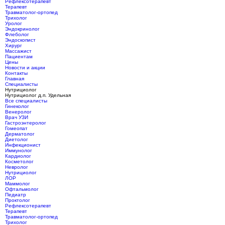
Рефлексотерапевт
Терапевт
Травматолог-ортопед
Трихолог
Уролог
Эндокринолог
Флеболог
Эндоскопист
Хирург
Массажист
Пациентам
Цены
Новости и акции
Контакты
Главная
Специалисты
Нутрициолог
Нутрициолог д.п. Удельная
Все специалисты
Гинеколог
Венеролог
Врач УЗИ
Гастроэнтеролог
Гомеопат
Дерматолог
Диетолог
Инфекционист
Иммунолог
Кардиолог
Косметолог
Невролог
Нутрициолог
ЛОР
Маммолог
Офтальмолог
Педиатр
Проктолог
Рефлексотерапевт
Терапевт
Травматолог-ортопед
Трихолог