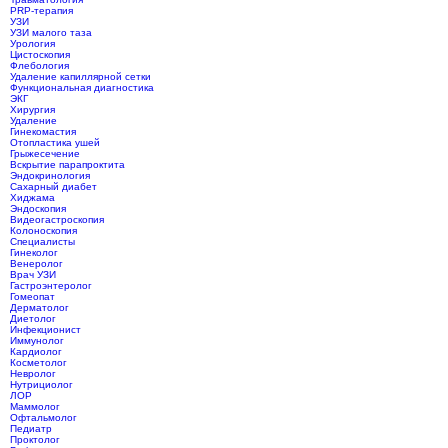
PRP-терапия
УЗИ
УЗИ малого таза
Урология
Цистоскопия
Флебология
Удаление капиллярной сетки
Функциональная диагностика
ЭКГ
Хирургия
Удаление
Гинекомастия
Отопластика ушей
Грыжесечение
Вскрытие парапроктита
Эндокринология
Сахарный диабет
Хиджама
Эндоскопия
Видеогастроскопия
Колоноскопия
Специалисты
Гинеколог
Венеролог
Врач УЗИ
Гастроэнтеролог
Гомеопат
Дерматолог
Диетолог
Инфекционист
Иммунолог
Кардиолог
Косметолог
Невролог
Нутрициолог
ЛОР
Маммолог
Офтальмолог
Педиатр
Проктолог