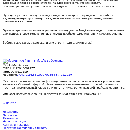
здоровья, а также расскажет правила здорового питания, как создать
сбалансированный рацион, и какие продукты стоит исключить из своего меню.
Пройдя через весь процесс консультаций и осмотров, нутрициолог разработает
индивидуальную программу с ежедневным меню и списком рекомендованных
физических нагрузок.
Врачи-нутрициологи в многопрофильном медцентре МедАктив всегда готовы помочь
вам привести свое тело в порядок, улучшить общее самочувствие и качество жизни.
Заботьтесь о своем здоровье, и оно ответит вам взаимностью!
ООО «МедАктив»
ОРГН: 1125040002977
ИНН: 5040115159
Лицензия
Л041-01162-50/00370255 от 7.03.2019
Сайт носит исключительно информационный характер и ни при каких условиях не
является публичной офертой. Цены являются минимальными от своей стоимости,
носят ознакомительный характер и могут отличаться от позиций прайса в медцентре.
Имеются противопоказания. Требуется консультация специалиста. 18+
О центре
Документы
Лицензия
Реквизиты
Новости и акции
Контакты и запись
Политика конфиденциальности