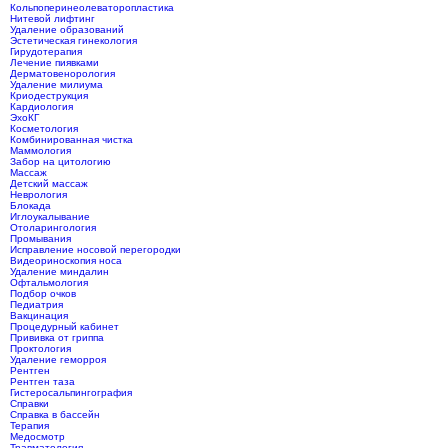
Кольпоперинеолеваторопластика
Нитевой лифтинг
Удаление образований
Эстетическая гинекология
Гирудотерапия
Лечение пиявками
Дерматовенорология
Удаление милиума
Криодеструкция
Кардиология
ЭхоКГ
Косметология
Комбинированная чистка
Маммология
Забор на цитологию
Массаж
Детский массаж
Неврология
Блокада
Иглоукалывание
Отоларингология
Промывания
Исправление носовой перегородки
Видеориноскопия носа
Удаление миндалин
Офтальмология
Подбор очков
Педиатрия
Вакцинация
Процедурный кабинет
Прививка от гриппа
Проктология
Удаление геморроя
Рентген
Рентген таза
Гистеросальпингография
Справки
Справка в бассейн
Терапия
Медосмотр
Травматология