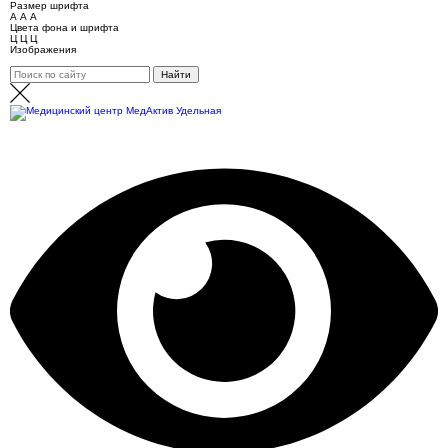
Размер шрифта
А
А
А
Цвета фона и шрифта
Ц
Ц
Ц
Изображения