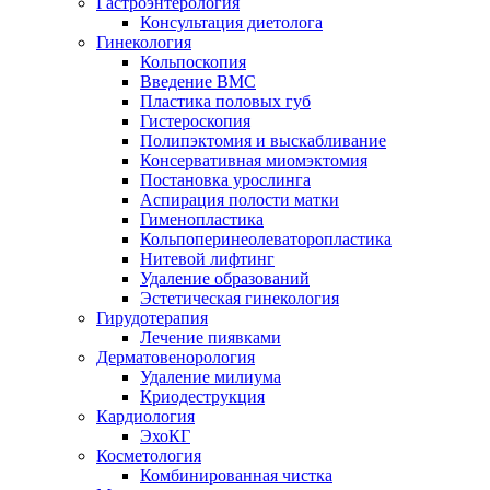
Гастроэнтерология
Консультация диетолога
Гинекология
Кольпоскопия
Введение ВМС
Пластика половых губ
Гистероскопия
Полипэктомия и выскабливание
Консервативная миомэктомия
Постановка урослинга
Аспирация полости матки
Гименопластика
Кольпоперинеолеваторопластика
Нитевой лифтинг
Удаление образований
Эстетическая гинекология
Гирудотерапия
Лечение пиявками
Дерматовенорология
Удаление милиума
Криодеструкция
Кардиология
ЭхоКГ
Косметология
Комбинированная чистка