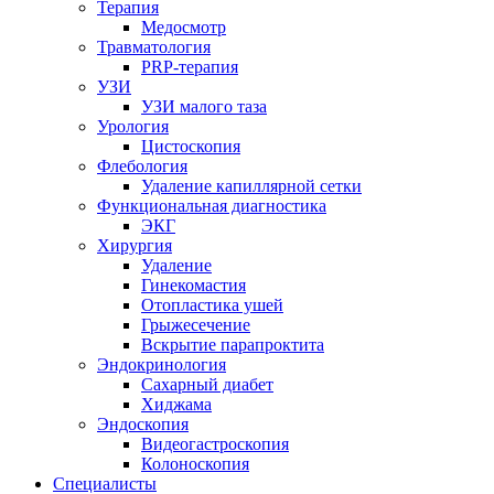
Терапия
Медосмотр
Травматология
PRP-терапия
УЗИ
УЗИ малого таза
Урология
Цистоскопия
Флебология
Удаление капиллярной сетки
Функциональная диагностика
ЭКГ
Хирургия
Удаление
Гинекомастия
Отопластика ушей
Грыжесечение
Вскрытие парапроктита
Эндокринология
Сахарный диабет
Хиджама
Эндоскопия
Видеогастроскопия
Колоноскопия
Специалисты