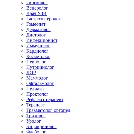
Гинеколог
Венеролог
Врач УЗИ
Гастроэнтеролог
Гомеопат
Дерматолог
Диетолог
Инфекционист
Иммунолог
Кардиолог
Косметолог
Невролог
Нутрициолог
ЛОР
Маммолог
Офтальмолог
Педиатр
Проктолог
Рефлексотерапевт
Терапевт
Травматолог-ортопед
Трихолог
Уролог
Эндокринолог
Флеболог