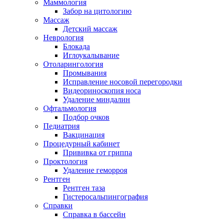
Маммология
Забор на цитологию
Массаж
Детский массаж
Неврология
Блокада
Иглоукалывание
Отоларингология
Промывания
Исправление носовой перегородки
Видеориноскопия носа
Удаление миндалин
Офтальмология
Подбор очков
Педиатрия
Вакцинация
Процедурный кабинет
Прививка от гриппа
Проктология
Удаление геморроя
Рентген
Рентген таза
Гистеросальпингография
Справки
Справка в бассейн